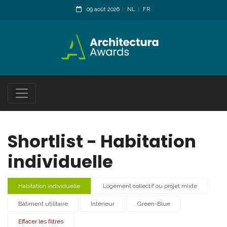
09 août 2026
NL
FR
Shortlist - Habitation
individuelle
Habitation individuelle
Logement collectif ou projet mixte
Bâtiment utilitaire
Intérieur
Green-Blue
Effacer les filtres