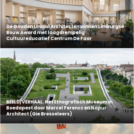
De Gouden Liniaal Architecten winnen Limburgse
Bouw Award met laagdrempelig
Cultuureducatief Centrum De Faar
BEELD/VERHAAL. Het Etnografisch Museum in
Boedapest door Marcel Ferencz en Napur
Architect (Gie Bresseleers)