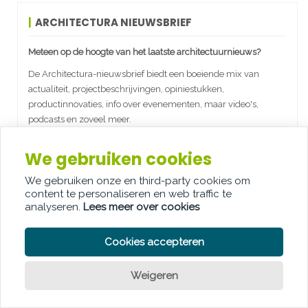
ARCHITECTURA NIEUWSBRIEF
Meteen op de hoogte van het laatste architectuurnieuws?
De Architectura-nieuwsbrief biedt een boeiende mix van
actualiteit, projectbeschrijvingen, opiniestukken,
productinnovaties, info over evenementen, maar video's,
podcasts en zoveel meer.
Schrijf je nu in en ontvang onze wekelijkse nieuwsbrieven in
We gebruiken cookies
jouw mailbox.
We gebruiken onze en third-party cookies om
Abonneren
content te personaliseren en web traffic te
analyseren.
Lees meer over cookies
Cookies accepteren
PODCASTS
Weigeren