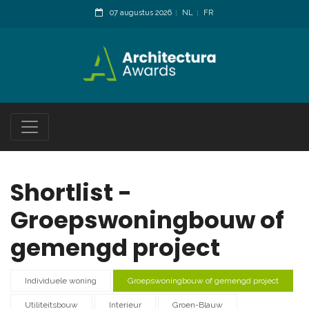
07 augustus 2026
NL
FR
Shortlist -
Groepswoningbouw of
gemengd project
Individuele woning
Groepswoningbouw of gemengd project
Utiliteitsbouw
Interieur
Groen-Blauw