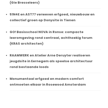
(Gie Bresseleers)
51N4E en AST77 verweven erfgoed, nieuwbouw en
collectief groen op Donysite in Tienen
GO! Basisschool NOVA in Ronse: compacte
leeromgeving rond centraal, achthoekig forum
(KRAS architecten)
RAAMWERK en Atelier Arne Deruyter realiseren
jeugdsite in Eernegem als speelse architectuur
rond bestaande loods
Monumentaal erfgoed en modern comfort
ontmoeten elkaar in Rosewood Amsterdam