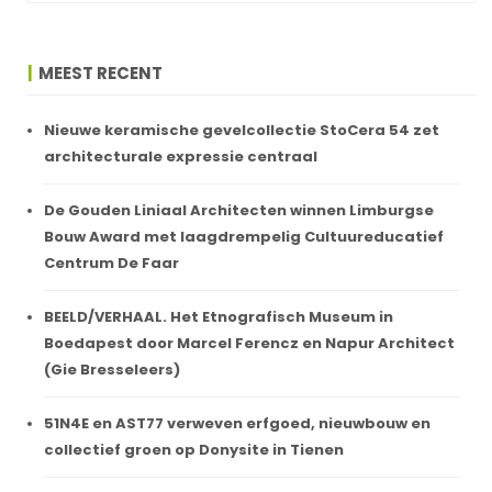
MEEST RECENT
Nieuwe keramische gevelcollectie StoCera 54 zet
architecturale expressie centraal
De Gouden Liniaal Architecten winnen Limburgse
Bouw Award met laagdrempelig Cultuureducatief
Centrum De Faar
BEELD/VERHAAL. Het Etnografisch Museum in
Boedapest door Marcel Ferencz en Napur Architect
(Gie Bresseleers)
51N4E en AST77 verweven erfgoed, nieuwbouw en
collectief groen op Donysite in Tienen