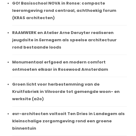
GO! Basisschool NOVA in Ronse: compacte
leeromgeving rond centraal, achthoekig forum
(KRAS architecten)
RAAMWERK en Atelier Arne Deruyter realiseren
jeugdsite in Eernegem als speelse architectuur
rond bestaande loods
Monumentaal erfgoed en modern comfort
ontmoeten elkaar in Rosewood Amsterdam
Groen licht voor herbestemming van de
Kruitfabriek in Vilvoorde tot gemengde woon- en
werksite (a2o)
evr-architecten voltooit Ten Dries in Landegem als
kleinschalige zorgomgeving rond een groene
binnentuin