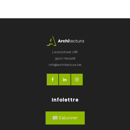
Lazarijstraat 168
3500 Hasselt
info@architectura.be
Infolettre
S'abonner