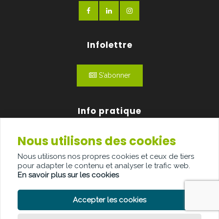
Infolettre
S'abonner
Info pratique
Nous utilisons des cookies
Qui sommes-nous?
Nous utilisons nos propres cookies et ceux de tiers
Publicité
pour adapter le contenu et analyser le trafic web.
En savoir plus sur les cookies
Contact
Accepter les cookies