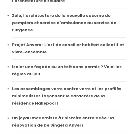
l’architecture circulaire
Zele, l’architecture de la nouvelle caserne de
pompiers et service d’ambulance au service de
l’urgence
Projet Anvers : L’art de concilier habitat collectif et
vivre-ensemble
Isoler une façade ou un toit sans permis ? Voici les
règles du jeu
Les assemblages verre contre verre et les profilés
minimalistes façonnent le caractère de la
résidence Hallepoort
Un joyau moderniste à l’histoire entrelacée : la
rénovation de De Singel à Anvers