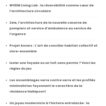
WVDM Living Lab : la réversibilité comme cœur de
l’architecture circulaire
Zele, l’architecture de la nouvelle caserne de
pompiers et service d’ambulance au service de
l’urgence
Projet Anvers : L’art de concilier habitat collectif et
vivre-ensemble
Isoler une façade ou un toit sans permis ? Voici les
règles du jeu
Les assemblages verre contre verre et les profilés
minimalistes façonnent le caractère de la
résidence Hallepoort
Un joyau moderniste à l’histoire entrelacée : la