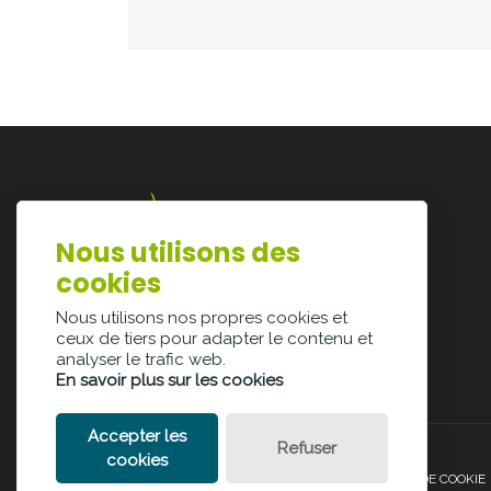
Nous utilisons des
Lazarijstraat 168
cookies
3500 Hasselt
info@architectura.be
Nous utilisons nos propres cookies et
ceux de tiers pour adapter le contenu et
analyser le trafic web.
En savoir plus sur les cookies
Accepter les
Refuser
cookies
POLITIQUE DE CONFIDENTIALITÉ
POLITIQUE DE COOKIE