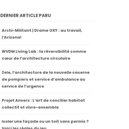
DERNIER ARTICLE PARU
Archi-Militant | Drame OXY : au travail,
l’Arizona!
WVDM Living Lab : la réversibilité comme
cœur de l’architecture circulaire
Zele, l’architecture de la nouvelle caserne
de pompiers et service d’ambulance au
service de l’urgence
Projet Anvers : L’art de concilier habitat
collectif et vivre-ensemble
Isoler une façade ou un toit sans permis ?
Voici les règles du jeu