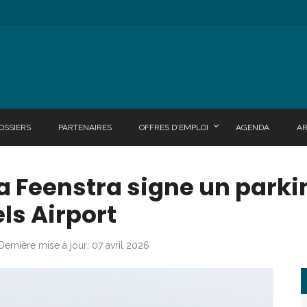
OSSIERS
PARTENAIRES
OFFRES D'EMPLOI
AGENDA
A
 Feenstra signe un parki
ls Airport
Dernière mise à jour: 07 avril 2026