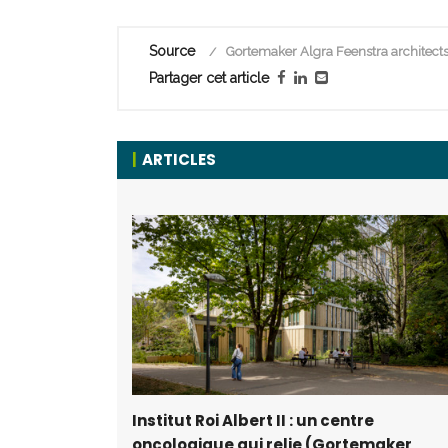
Source
Gortemaker Algra Feenstra architect
Partager cet article
ARTICLES
Institut Roi Albert II : un centre
oncologique qui relie (Gortemaker