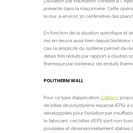
L’isolation par insufflation consiste à « inje
présente dans la maçonnerie. Cette opérati
le mur, à environ 30 centimètres des planc
En fonction de la situation spécifique et 
mis en œuvre aussi bien depuis l’extérieur 
cas, la simplicité du système permet de réa
délais très réduits par rapport à d’autres s
thermique par l’extérieur, les enduits thermo
POLITHERM WALL
Pour ce type d’application,
Edilteco
propo
de billes de polystyrène expansé (EPS) à s
développées pour l’isolation par insufflat
le fabricant, ces billes d’EPS sont non to
poussière et dimensionnellement stables da