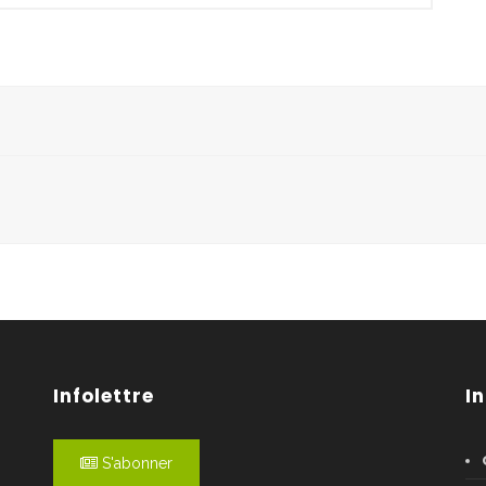
Infolettre
I
S'abonner