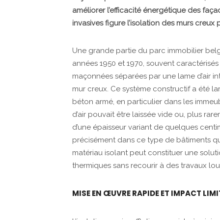
améliorer l’efficacité énergétique des faça
invasives figure l’isolation des murs creux p
Une grande partie du parc immobilier belge
années 1950 et 1970, souvent caractérisé
maçonnées séparées par une lame d’air i
mur creux. Ce système constructif a été la
béton armé, en particulier dans les immeubl
d’air pouvait être laissée vide ou, plus ra
d’une épaisseur variant de quelques centim
précisément dans ce type de bâtiments que
matériau isolant peut constituer une solut
thermiques sans recourir à des travaux lou
MISE EN ŒUVRE RAPIDE ET IMPACT LIMI