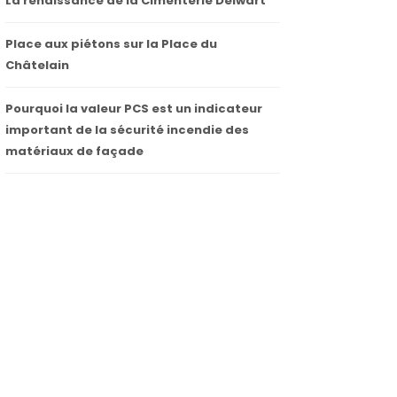
La renaissance de la Cimenterie Delwart
Place aux piétons sur la Place du
Châtelain
Pourquoi la valeur PCS est un indicateur
important de la sécurité incendie des
matériaux de façade