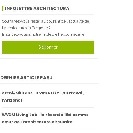
INFOLETTRE ARCHITECTURA
Souhaitez-vous rester au courant de l'actualité de
l'architecture en Belgique ?
Inscrivez-vous à notre infolettre hebdomadaire.
S'abonner
DERNIER ARTICLE PARU
Archi-Militant | Drame OXY : au travail,
l’Arizona!
WVDM Living Lab : la réversibilité comme
cœur de l’architecture circulaire