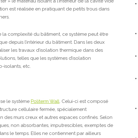
cter » le matériau isolant à l’intérieur de la cavité vide
on est réalisée en pratiquant de petits trous dans
hers.
de la complexité du bâtiment, ce système peut être
que depuis l’intérieur du bâtiment. Dans les deux
liser les travaux d’isolation thermique dans des
olutions, telles que les systèmes d’isolation
-isolants, etc.
se le système
Politerm Wall
. Celui-ci est composé
tructure cellulaire fermée, spécialement
ion des murs creux et autres espaces confinés. Selon
xiques, non absorbantes, imputrescibles, exemptes de
ns le temps. Elles ne contiennent par ailleurs