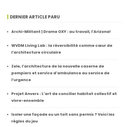
DERNIER ARTICLE PARU
Archi-Militant | Drame OXY : au travail, l’Arizona!
WVDM Living Lab : la réversibilité comme cœur de
l’architecture circulaire
Zele, l’architecture de la nouvelle caserne de
pompiers et service d’ambulance au service de
l’urgence
Projet Anvers : L’art de concilier habitat collectif et
vivre-ensemble
Isoler une façade ou un toit sans permis ? Voici les
règles du jeu