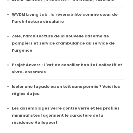
WVDM Living Lab : la réversibilité comme cœur de
l’architecture circulaire
Zele, l’architecture de la nouvelle caserne de
pompiers et service d’ambulance au service de
l’urgence
Projet Anvers : L’art de concilier habitat collectif et
vivre-ensemble
Isoler une façade ou un toit sans permis ? Voici les
règles du jeu
Les assemblages verre contre verre et les profilés
minimalistes façonnent le caractère de la
résidence Hallepoort