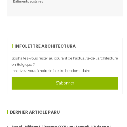
Bâtiments scolaires
INFOLETTRE ARCHITECTURA
Souhaitez-vous rester au courant de l'actualité de l'architecture
en Belgique ?
Inscrivez-vous à notre infolettre hebdomadaire.
S'abonner
DERNIER ARTICLE PARU
Archi-Militant | Drame OXY : au travail, l’Arizona!