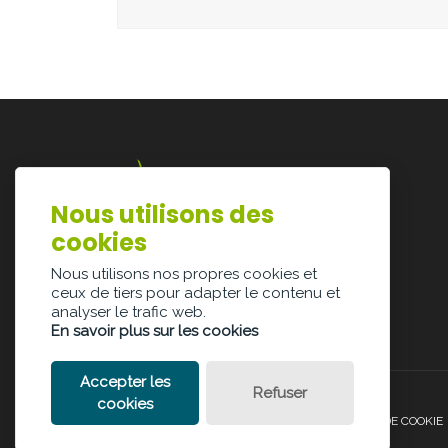
Nous utilisons des
Lazarijstraat 168
cookies
3500 Hasselt
info@architectura.be
Nous utilisons nos propres cookies et
ceux de tiers pour adapter le contenu et
analyser le trafic web.
En savoir plus sur les cookies
Accepter les
Refuser
cookies
POLITIQUE DE CONFIDENTIALITÉ
POLITIQUE DE COOKIE