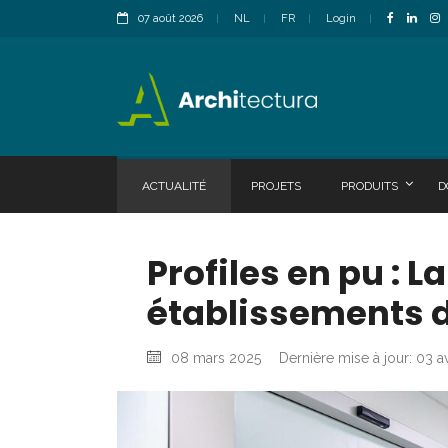
07 août 2026
NL
FR
Login
ACTUALITÉ
PROJETS
PRODUITS
D
Profiles en pu : 
établissements d
08 mars 2025
Dernière mise à jour: 03 a