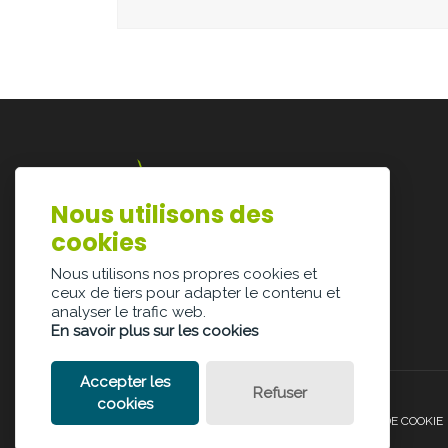
Nous utilisons des
Lazarijstraat 168
cookies
3500 Hasselt
info@architectura.be
Nous utilisons nos propres cookies et
ceux de tiers pour adapter le contenu et
analyser le trafic web.
En savoir plus sur les cookies
Accepter les
Refuser
cookies
POLITIQUE DE CONFIDENTIALITÉ
POLITIQUE DE COOKIE