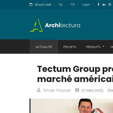
06 août 2026
NL
FR
Login
ACTUALITÉ
PROJETS
PRODUITS
D
Tectum Group pr
marché américa
Wouter Polspoel
17 mars 2023
Der