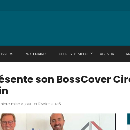
OSSIERS
PARTENAIRES
OFFRES D'EMPLOI
AGENDA
A
ésente son BossCover Cir
in
nière mise à jour: 11 février 2026