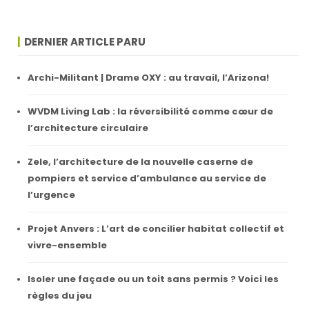
DERNIER ARTICLE PARU
Archi-Militant | Drame OXY : au travail, l’Arizona!
WVDM Living Lab : la réversibilité comme cœur de
l’architecture circulaire
Zele, l’architecture de la nouvelle caserne de
pompiers et service d’ambulance au service de
l’urgence
Projet Anvers : L’art de concilier habitat collectif et
vivre-ensemble
Isoler une façade ou un toit sans permis ? Voici les
règles du jeu