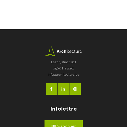
Lazarijstraat 168
3500 Hasselt
info@architectura.be
Infolettre
S'abonner