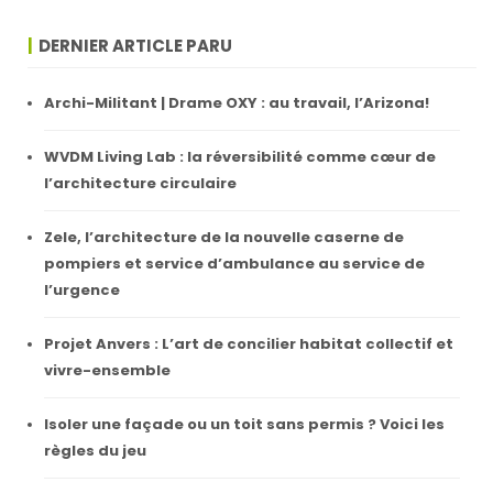
DERNIER ARTICLE PARU
Archi-Militant | Drame OXY : au travail, l’Arizona!
WVDM Living Lab : la réversibilité comme cœur de
l’architecture circulaire
Zele, l’architecture de la nouvelle caserne de
pompiers et service d’ambulance au service de
l’urgence
Projet Anvers : L’art de concilier habitat collectif et
vivre-ensemble
Isoler une façade ou un toit sans permis ? Voici les
règles du jeu