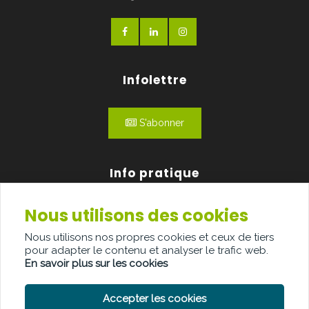
Infolettre
S'abonner
Info pratique
Nous utilisons des cookies
Qui sommes-nous?
Nous utilisons nos propres cookies et ceux de tiers
Publicité
pour adapter le contenu et analyser le trafic web.
En savoir plus sur les cookies
Contact
Accepter les cookies