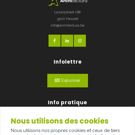
Lazarijstraat 168
3500 Hasselt
info@architectura.be
Infolettre
S'abonner
Info pratique
Nous utilisons des cookies
Qui sommes-nous?
Nous utilisons nos propres cookies et ceux de tiers
Publicité