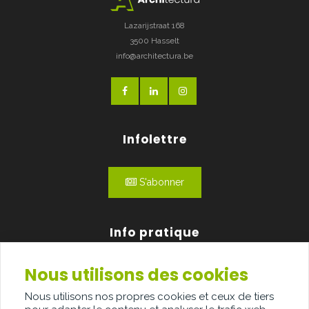
Lazarijstraat 168
3500 Hasselt
info@architectura.be
Infolettre
S'abonner
Info pratique
Nous utilisons des cookies
Qui sommes-nous?
Nous utilisons nos propres cookies et ceux de tiers
Publicité