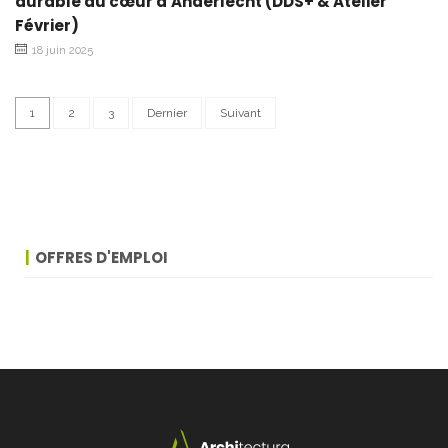
durable au cœur d'Anderlecht (DDS+ & Atelier
Février)
18 juin 2025
1
2
3
Dernier
Suivant
OFFRES D'EMPLOI