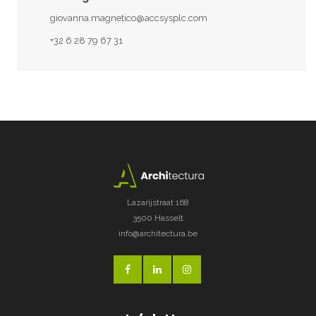
giovanna.magnetico@accsysplc.com
+32 6 28 79 67 31
Lazarijstraat 168
3500 Hasselt
info@architectura.be