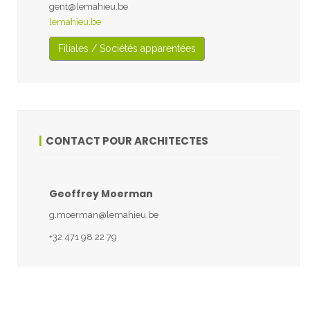
gent@lemahieu.be
lemahieu.be
Filiales / Sociétés apparentées
CONTACT POUR ARCHITECTES
Geoffrey Moerman
g.moerman@lemahieu.be
+32 471 98 22 79