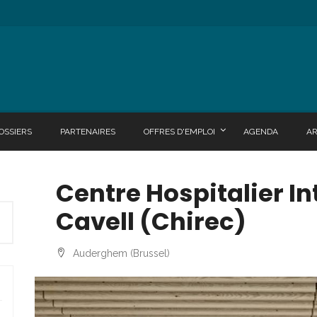
OSSIERS
PARTENAIRES
OFFRES D'EMPLOI
AGENDA
A
Centre Hospitalier In
Cavell (Chirec)
Auderghem (Brussel)