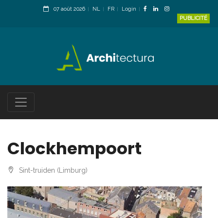
07 août 2026
NL
FR
Login
PUBLICITÉ
Clockhempoort
Sint-truiden (Limburg)