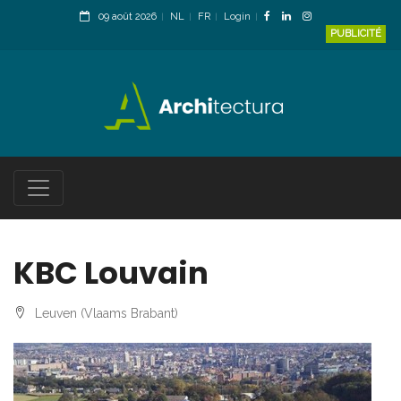
09 août 2026
NL
FR
Login
PUBLICITÉ
KBC Louvain
Leuven (Vlaams Brabant)