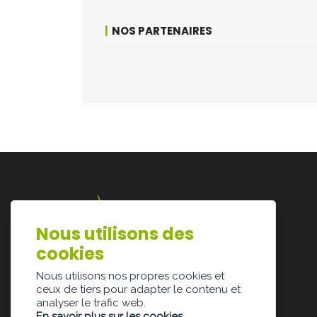
NOS PARTENAIRES
Nous utilisons des
Lazarijstraat 168
cookies
3500 Hasselt
info@architectura.be
Nous utilisons nos propres cookies et
ceux de tiers pour adapter le contenu et
analyser le trafic web.
En savoir plus sur les cookies