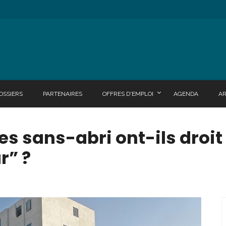
OSSIERS
PARTENAIRES
OFFRES D'EMPLOI
AGENDA
A
Les sans-abri ont-ils droit
r” ?