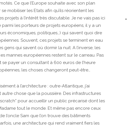
motés. Ce que l’Europe souhaite avec son plan
se mobiliser les Etats afin qu’ils réorientent les
rojets à l’intérêt très discutable. Je ne vais pas ici
e parmi les porteurs de projets européens, il y a un
rs économiques, politiques…) qui savent quoi dire
opéennes. Souvent, ces projets se terminent en eau
 gens qui savent où dormir la nuit. A l’inverse, les
 ces mannes européennes restent sur le carreau. Pas
t se payer un consultant à 600 euros de l’heure
ropéennes, les choses changeront peut-être…
ment à l’architecture : outre-Atlantique, j’ai
autre chose que la poussière. Des infrastructures
cratch” pour accueillir un public précarisé dont les
 Madame tout le monde. Et même pas encore ceux
 de l’oncle Sam que l’on trouve des bâtiments
rfois, une architecture qui rend vraiment fiers les