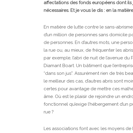
affectations des fonds européens dont ils
nécessaires. Et je vous le dis : en la mati
En matière de lutte contre le sans-abrism
d’un million de personnes sans domicile p
de personnes. En d’autres mots, une perso
la rue ou, au mieux, de fréquenter les abr
par exemple, l’abri de nuit de l’avenue du P
Diamant Boart. Un bâtiment que l’entrepris
“dans son jus”. Assurément rien de très b
le meilleur des cas, d’autres abris sont mo
certes pour avantage de mettre ces malheur
âme. Où est le plaisir de rejoindre un end
fonctionnel qu’exige l’hébergement d’un 
rue ?
Les associations font avec les moyens de b