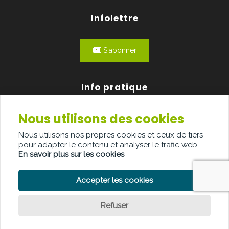
Infolettre
S'abonner
Info pratique
Nous utilisons des cookies
Qui sommes-nous?
Nous utilisons nos propres cookies et ceux de tiers
Publicité
pour adapter le contenu et analyser le trafic web.
En savoir plus sur les cookies
Contact
Accepter les cookies
Refuser
POLITIQUE DE CONFIDENTIALITÉ
POLITIQUE DE COOKIE
CLAUSE DE NON-RESPONSABILITÉ