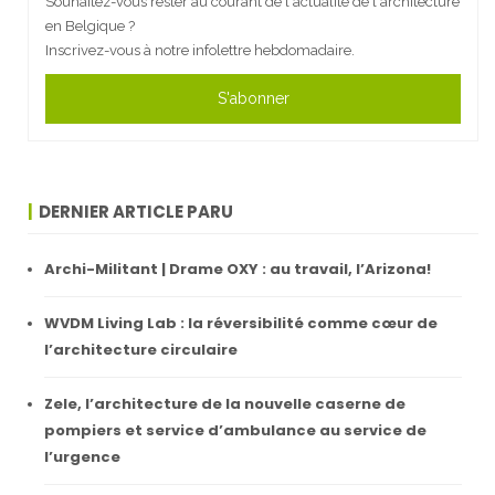
Souhaitez-vous rester au courant de l'actualité de l'architecture
en Belgique ?
Inscrivez-vous à notre infolettre hebdomadaire.
S'abonner
DERNIER ARTICLE PARU
Archi-Militant | Drame OXY : au travail, l’Arizona!
WVDM Living Lab : la réversibilité comme cœur de
l’architecture circulaire
Zele, l’architecture de la nouvelle caserne de
pompiers et service d’ambulance au service de
l’urgence