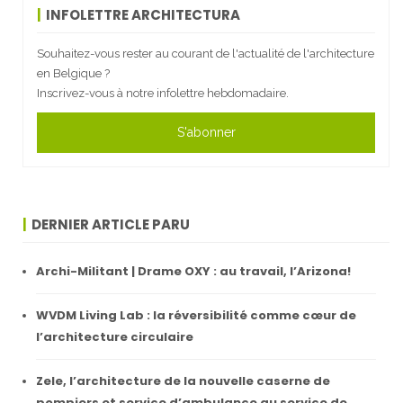
INFOLETTRE ARCHITECTURA
Souhaitez-vous rester au courant de l'actualité de l'architecture
en Belgique ?
Inscrivez-vous à notre infolettre hebdomadaire.
S'abonner
DERNIER ARTICLE PARU
Archi-Militant | Drame OXY : au travail, l’Arizona!
WVDM Living Lab : la réversibilité comme cœur de
l’architecture circulaire
Zele, l’architecture de la nouvelle caserne de
pompiers et service d’ambulance au service de