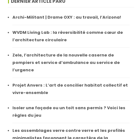
DERNIER ARTICLE PARU
Archi-Militant | Drame OXY : au travail, l’Arizona!
WVDM Living Lab : la réversibilité comme cœur de
l’architecture circulaire
Zele, l’architecture de la nouvelle caserne de
pompiers et service d’ambulance au service de
l’urgence
Projet Anvers : L’art de concilier habitat collectif et
vivre-ensemble
Isoler une façade ou un toit sans permis ? Voici les
règles du jeu
Les assemblages verre contre verre et les profilés
minimalistes façonnent le caractère de la