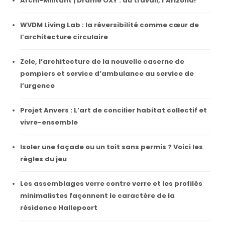
Archi-Militant | Drame OXY : au travail, l’Arizona!
WVDM Living Lab : la réversibilité comme cœur de
l’architecture circulaire
Zele, l’architecture de la nouvelle caserne de
pompiers et service d’ambulance au service de
l’urgence
Projet Anvers : L’art de concilier habitat collectif et
vivre-ensemble
Isoler une façade ou un toit sans permis ? Voici les
règles du jeu
Les assemblages verre contre verre et les profilés
minimalistes façonnent le caractère de la
résidence Hallepoort