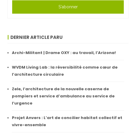
S'abonner
DERNIER ARTICLE PARU
Archi-Militant | Drame OXY : au travail, l’Arizona!
WVDM Living Lab : la réversibilité comme cœur de
l’architecture circulaire
Zele, l’architecture de la nouvelle caserne de
pompiers et service d’ambulance au service de
l’urgence
Projet Anvers : L’art de concilier habitat collectif et
vivre-ensemble