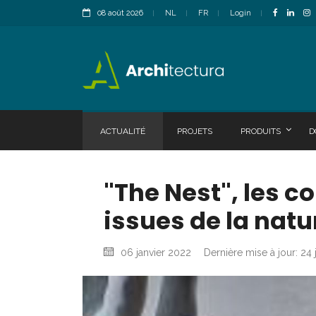
08 août 2026
NL
FR
Login
ACTUALITÉ
PROJETS
PRODUITS
D
"The Nest", les c
issues de la natu
06 janvier 2022
Dernière mise à jour: 24 