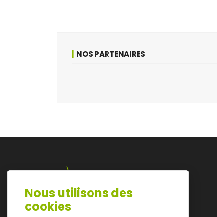
NOS PARTENAIRES
Nous utilisons des
Lazarijstraat 168
cookies
3500 Hasselt
info@architectura.be