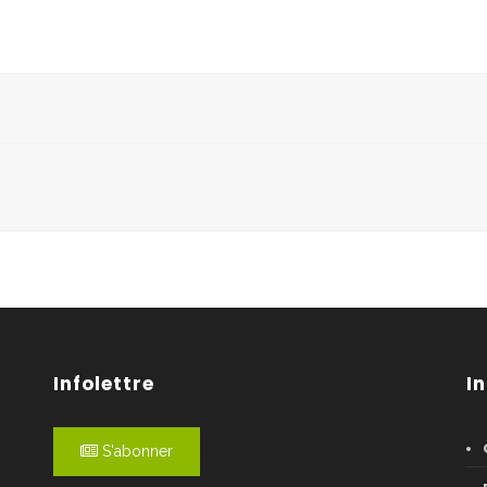
Infolettre
I
S'abonner