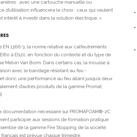
anières : avec une cartouche manuelle ou
e d’utilisation influencera le choix : ceux qui veulent
térêt à investir dans la solution électrique. »
URES
EN 1366-3, la norme relative aux calfeutrements
 EI60 à EI120, en fonction du contexte et du type de
ue ­Melvin Van Borm. Dans certains cas, la mousse à
aison avec le bandage résistant au feu ­
t donc une performance au feu allant jusqu’à deux
alement d’autres produits de la gamme Promat,
B.
ute la documentation nécessaire sur PROMAFOAM®-2C.
ment participer aux sessions de formation pratique
nsemble de la gamme Fire Stopping de la société.
français est prévue chaque trimestre.