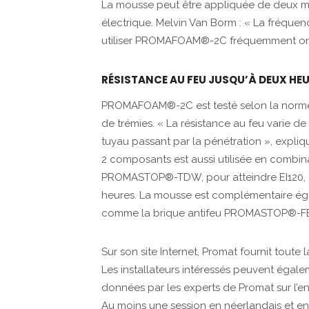
La mousse peut être appliquée de deux m
électrique. ­Melvin Van Borm : « La fréquenc
utiliser ­PROMAFOAM®-2C fréquemment ont in
RÉSISTANCE AU FEU JUSQU’À DEUX HE
PROMAFOAM®-2C est testé selon la norme 
de trémies. « La résistance au feu varie de
tuyau passant par la pénétration », expliq
2 composants est aussi utilisée en combin
PROMASTOP®-TDW, pour atteindre EI120, e
heures. La mousse est complémentaire ég
comme la brique antifeu ­PROMASTOP®-F
Sur son site Internet, Promat fournit to
Les installateurs intéressés peuvent égale
données par les experts de Promat sur l’e
Au moins une session en néerlandais et en 