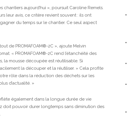
es chantiers aujourd’hui », poursuit Caroline Remels.
leur avis, ce critère revient souvent : ils ont
 gagner du temps sur le chantier. Ce seul aspect
and atout de PROMAFOAM®-2C », ajoute Melvin
omat. « ­PROMAFOAM®-2C rend l’étanchéité des
s, la mousse découpée est réutilisable. Si
facilement la découper et la réutiliser. » Cela profite
otre rôle dans la réduction des déchets sur les
lus d’actualité. »
reflète également dans la longue durée de vie
ez doit pouvoir durer longtemps sans diminution des
.