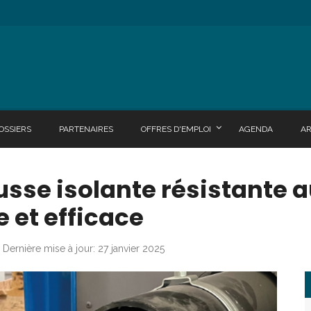
OSSIERS
PARTENAIRES
OFFRES D'EMPLOI
AGENDA
A
sse isolante résistante a
 et efficace
Dernière mise à jour: 27 janvier 2025