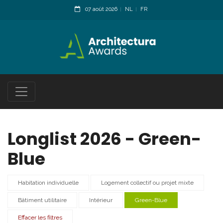
07 août 2026
NL
FR
Longlist 2026 - Green-
Blue
Habitation individuelle
Logement collectif ou projet mixte
Bâtiment utilitaire
Intérieur
Green-Blue
Effacer les filtres