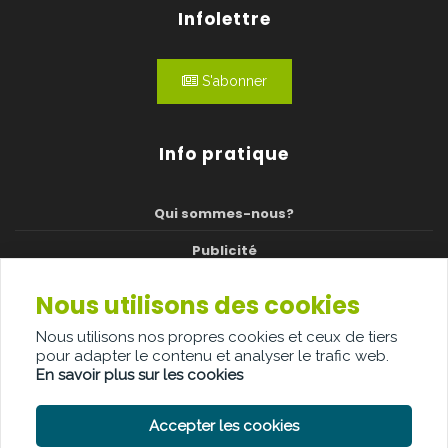
Infolettre
S'abonner
Info pratique
Qui sommes-nous?
Publicité
Contact
Nous utilisons des cookies
Jury
Nous utilisons nos propres cookies et ceux de tiers
pour adapter le contenu et analyser le trafic web.
Cérémonie
En savoir plus sur les cookies
Accepter les cookies