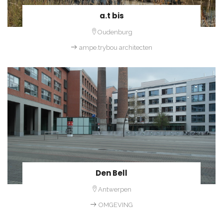
a.t bis
Oudenburg
ampe.trybou architecten
Den Bell
Antwerpen
OMGEVING