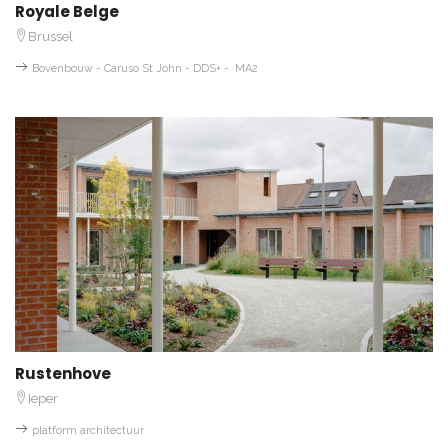
Royale Belge
Brussel
Bovenbouw - Caruso St John - DDS+ - MA2
Rustenhove
Ieper
platform architectuur