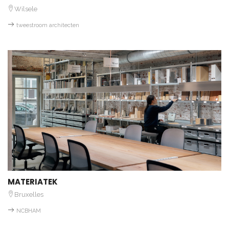
Wilsele
tweestroom architecten
MATERIATEK
Bruxelles
NCBHAM