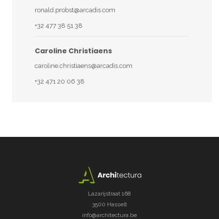
ronald.probst@arcadis.com
+32 477 38 51 38
Caroline Christiaens
caroline.christiaens@arcadis.com
+32 471 20 06 38
Lazarijstraat 168
3500 Hasselt
info@architectura.be