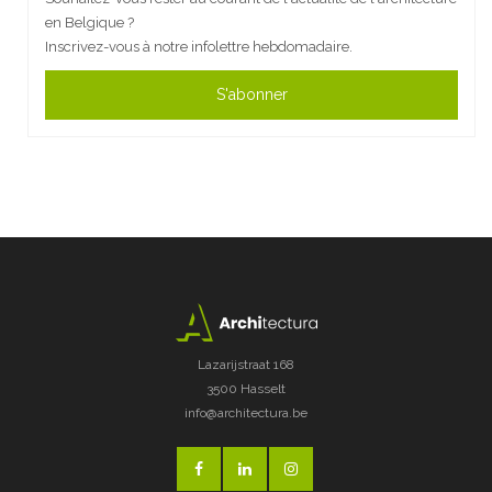
en Belgique ?
Inscrivez-vous à notre infolettre hebdomadaire.
S'abonner
Lazarijstraat 168
3500 Hasselt
info@architectura.be