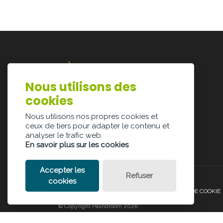
Nous utilisons des
Lazarijstraat 168
cookies
3500 Hasselt
info@architectura.be
Nous utilisons nos propres cookies et
ceux de tiers pour adapter le contenu et
analyser le trafic web.
En savoir plus sur les cookies
Accepter les
Refuser
cookies
POLITIQUE DE CONFIDENTIALITÉ
POLITIQUE DE COOKIE
© Copyright Palindroom 2026