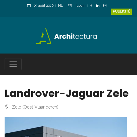
09 août 2026
NL
FR
Login
PUBLICITÉ
Landrover-Jaguar Zele
Zele (Oost-Vlaanderen)