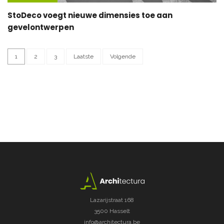
StoDeco voegt nieuwe dimensies toe aan
gevelontwerpen
1
2
3
Laatste
Volgende
Lazarijstraat 168
3500 Hasselt
info@architectura.be