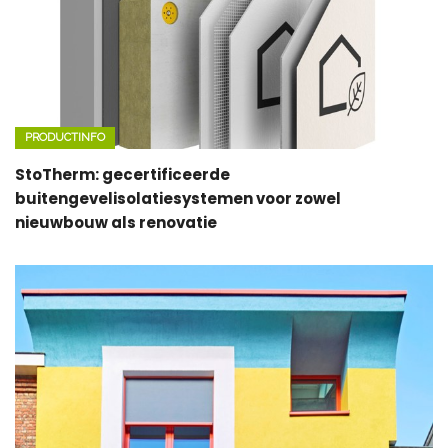
PRODUCTINFO
StoTherm: gecertificeerde
buitengevelisolatiesystemen voor zowel
nieuwbouw als renovatie