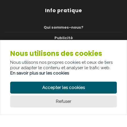
Info pratique
Qui sommes-nous?
Publicité
Contact
Nous utilisons des cookies
Jury
Nous utilisons nos propres cookies et ceux de tiers
pour adapter le contenu et analyser le trafic web.
Cérémonie
En savoir plus sur les cookies
Accepter les cookies
POLITIQUE DE CONFIDENTIALITÉ
POLITIQUE DE COOKIE
Refuser
CLAUSE DE NON-RESPONSABILITÉ
© Copyright Palindroom 2026