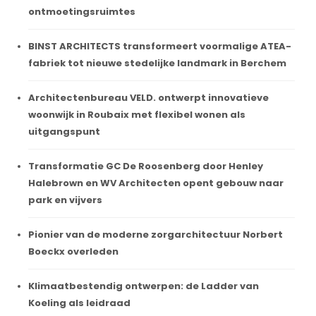
ontmoetingsruimtes
BINST ARCHITECTS transformeert voormalige ATEA-
fabriek tot nieuwe stedelijke landmark in Berchem
Architectenbureau VELD. ontwerpt innovatieve
woonwijk in Roubaix met flexibel wonen als
uitgangspunt
Transformatie GC De Roosenberg door Henley
Halebrown en WV Architecten opent gebouw naar
park en vijvers
Pionier van de moderne zorgarchitectuur Norbert
Boeckx overleden
Klimaatbestendig ontwerpen: de Ladder van
Koeling als leidraad