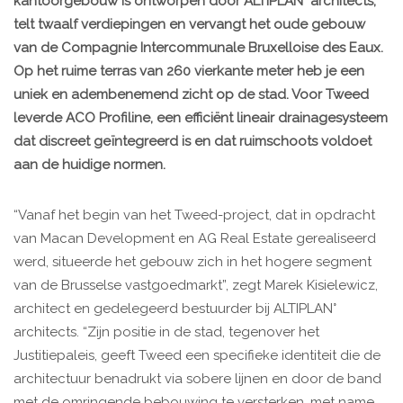
kantoorgebouw is ontworpen door ALTIPLAN° architects,
telt twaalf verdiepingen en vervangt het oude gebouw
van de Compagnie Intercommunale Bruxelloise des Eaux.
Op het ruime terras van 260 vierkante meter heb je een
uniek en adembenemend zicht op de stad. Voor Tweed
leverde ACO Profiline, een efficiënt lineair drainagesysteem
dat discreet geïntegreerd is en dat ruimschoots voldoet
aan de huidige normen.
“Vanaf het begin van het Tweed-project, dat in opdracht
van Macan Development en AG Real Estate gerealiseerd
werd, situeerde het gebouw zich in het hogere segment
van de Brusselse vastgoedmarkt”, zegt Marek Kisielewicz,
architect en gedelegeerd bestuurder bij ALTIPLAN°
architects. “Zijn positie in de stad, tegenover het
Justitiepaleis, geeft Tweed een specifieke identiteit die de
architectuur benadrukt via sobere lijnen en door de band
met de omringende bebouwing te versterken, met name