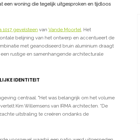
 een woning die tegelijk uitgesproken en tijdloos
a 1017 gevelsteen
van
Vande Moortel
. Het
ontale belijning van het ontwerp en accentueert de
 combinatie met geanodiseerd bruin aluminium draagt
 een rustige en samenhangende architecturale
IJKE IDENTITEIT
mgeving centraal. "Het was belangrijk om het volume
ertelt Kim Willemsens van IRMA architecten. “De
achte uitstraling te creëren ondanks de
leerde voorgevel waarbij een patio werd uitgesneden