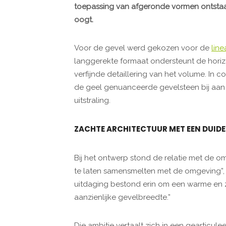
toepassing van afgeronde vormen ontstaat
oogt.
Voor de gevel werd gekozen voor de
line
langgerekte formaat ondersteunt de horiz
verfijnde detaillering van het volume. In
de geel genuanceerde gevelsteen bij aan
uitstraling.
ZACHTE ARCHITECTUUR MET EEN DUIDEL
Bij het ontwerp stond de relatie met de o
te laten samensmelten met de omgeving”, v
uitdaging bestond erin om een warme en z
aanzienlijke gevelbreedte.”
Die ambitie vertaalt zich in een gearticu