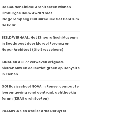
De Gouden Liniaal Architecten winnen
Limburgse Bouw Award met
laagdrempelig Cultuureducatief Centrum
De Faar
BEELD/VERHAAL. Het Etnografisch Museum
in Boedapest door Marcel Ferencz en
Napur Architect (Gie Bresseleers)
51N4E en AST77 verweven erfgoed,
nieuwbouw en collectief groen op Donysite
in Tienen
GO! Basisschool NOVA in Ronse: compacte
leeromgeving rond centraal, achthoekig
forum (KRAS architecten)
RAAMWERK en Atelier Arne Deruyter