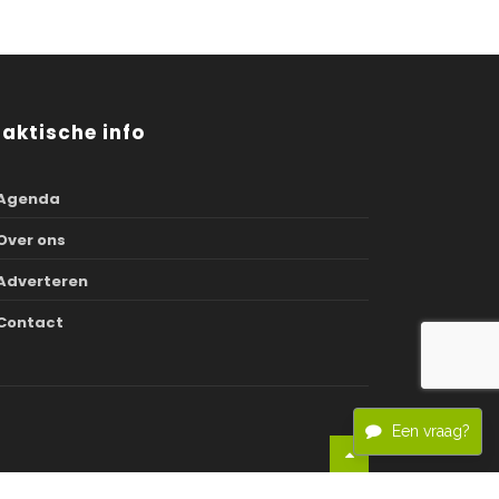
raktische info
Agenda
Over ons
Adverteren
Contact
Een vraag?