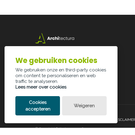
Lazarijstraat 168
3500 Hasselt
We gebruiken cookies
info@architectura.be
We gebruiken onze en third-party cookies
om content te personaliseren en web
traffic te analyseren.
Lees meer over cookies
Cookies
Weigeren
accepteren
PRIVACY POLICY
COOKIE POLICY
LEGAL DISCLAIME
© Copyright Palindroom 2026