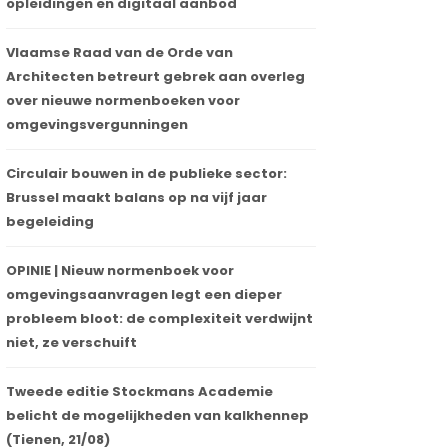
opleidingen en digitaal aanbod
Vlaamse Raad van de Orde van
Architecten betreurt gebrek aan overleg
over nieuwe normenboeken voor
omgevingsvergunningen
Circulair bouwen in de publieke sector:
Brussel maakt balans op na vijf jaar
begeleiding
OPINIE | Nieuw normenboek voor
omgevingsaanvragen legt een dieper
probleem bloot: de complexiteit verdwijnt
niet, ze verschuift
Tweede editie Stockmans Academie
belicht de mogelijkheden van kalkhennep
(Tienen, 21/08)