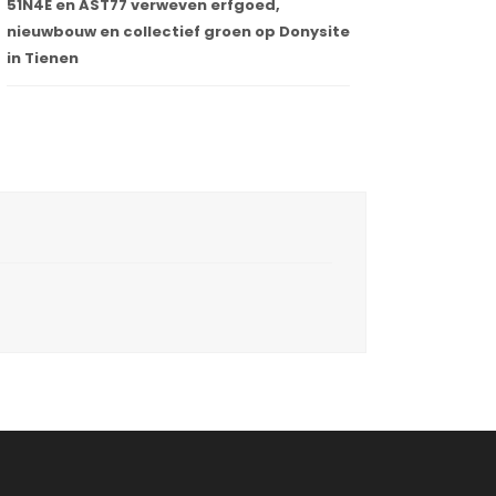
51N4E en AST77 verweven erfgoed,
nieuwbouw en collectief groen op Donysite
in Tienen