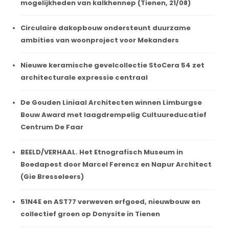
mogelijkheden van kalkhennep (Tienen, 21/08)
Circulaire dakopbouw ondersteunt duurzame
ambities van woonproject voor Mekanders
Nieuwe keramische gevelcollectie StoCera 54 zet
architecturale expressie centraal
De Gouden Liniaal Architecten winnen Limburgse
Bouw Award met laagdrempelig Cultuureducatief
Centrum De Faar
BEELD/VERHAAL. Het Etnografisch Museum in
Boedapest door Marcel Ferencz en Napur Architect
(Gie Bresseleers)
51N4E en AST77 verweven erfgoed, nieuwbouw en
collectief groen op Donysite in Tienen