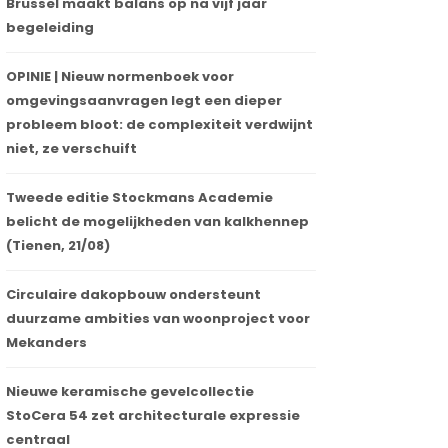
Brussel maakt balans op na vijf jaar
begeleiding
OPINIE | Nieuw normenboek voor
omgevingsaanvragen legt een dieper
probleem bloot: de complexiteit verdwijnt
niet, ze verschuift
Tweede editie Stockmans Academie
belicht de mogelijkheden van kalkhennep
(Tienen, 21/08)
Circulaire dakopbouw ondersteunt
duurzame ambities van woonproject voor
Mekanders
Nieuwe keramische gevelcollectie
StoCera 54 zet architecturale expressie
centraal