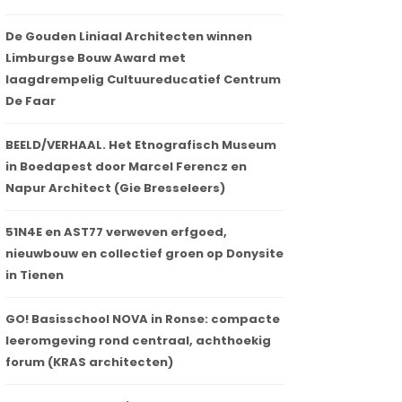
De Gouden Liniaal Architecten winnen
Limburgse Bouw Award met
laagdrempelig Cultuureducatief Centrum
De Faar
BEELD/VERHAAL. Het Etnografisch Museum
in Boedapest door Marcel Ferencz en
Napur Architect (Gie Bresseleers)
51N4E en AST77 verweven erfgoed,
nieuwbouw en collectief groen op Donysite
in Tienen
GO! Basisschool NOVA in Ronse: compacte
leeromgeving rond centraal, achthoekig
forum (KRAS architecten)