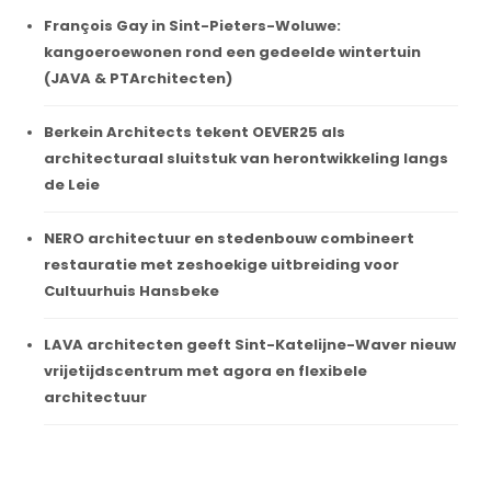
François Gay in Sint-Pieters-Woluwe:
kangoeroewonen rond een gedeelde wintertuin
(JAVA & PTArchitecten)
Berkein Architects tekent OEVER25 als
architecturaal sluitstuk van herontwikkeling langs
de Leie
NERO architectuur en stedenbouw combineert
restauratie met zeshoekige uitbreiding voor
Cultuurhuis Hansbeke
LAVA architecten geeft Sint-Katelijne-Waver nieuw
vrijetijdscentrum met agora en flexibele
architectuur