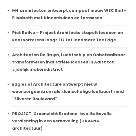
M4 architecten ontwerpt compact nieuw WZC Sint-
Elisabeth met binnentuinen en terrassen
Piet Bailyu – Project Architects stapelt loodsen en
kantoortorens langs E17 tot landmark The Edge
Architecten De Bruyn, Luchtschip en Onbetaalbaar
transformeren industriële loodsen in Aalst tot
tijdelijk makersdistrict
Eagles of Architecture ontwerpt nieuw
woonzorgcentrum als kleinschalige leefbuurt rond
“Zilveren Boulevard”
PROJECT. Groenzicht Bredene: kwaliteitsvolle
verdichting in een verkaveling (HAVANA
architectuur)