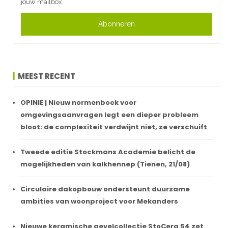
jouw mailbox.
Abonneren
MEEST RECENT
OPINIE | Nieuw normenboek voor
omgevingsaanvragen legt een dieper probleem
bloot: de complexiteit verdwijnt niet, ze verschuift
Tweede editie Stockmans Academie belicht de
mogelijkheden van kalkhennep (Tienen, 21/08)
Circulaire dakopbouw ondersteunt duurzame
ambities van woonproject voor Mekanders
Nieuwe keramische gevelcollectie StoCera 54 zet