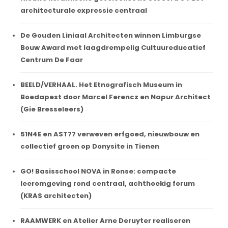
architecturale expressie centraal
De Gouden Liniaal Architecten winnen Limburgse
Bouw Award met laagdrempelig Cultuureducatief
Centrum De Faar
BEELD/VERHAAL. Het Etnografisch Museum in
Boedapest door Marcel Ferencz en Napur Architect
(Gie Bresseleers)
51N4E en AST77 verweven erfgoed, nieuwbouw en
collectief groen op Donysite in Tienen
GO! Basisschool NOVA in Ronse: compacte
leeromgeving rond centraal, achthoekig forum
(KRAS architecten)
RAAMWERK en Atelier Arne Deruyter realiseren