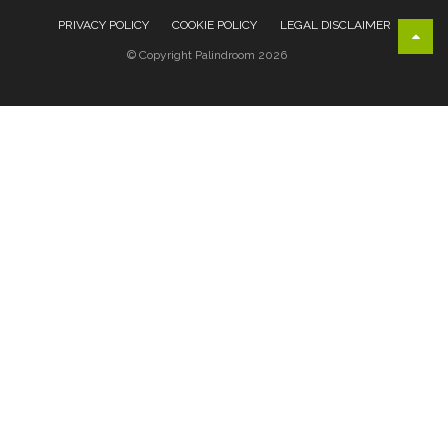
PRIVACY POLICY
COOKIE POLICY
LEGAL DISCLAIMER
© Copyright Palindroom 2026